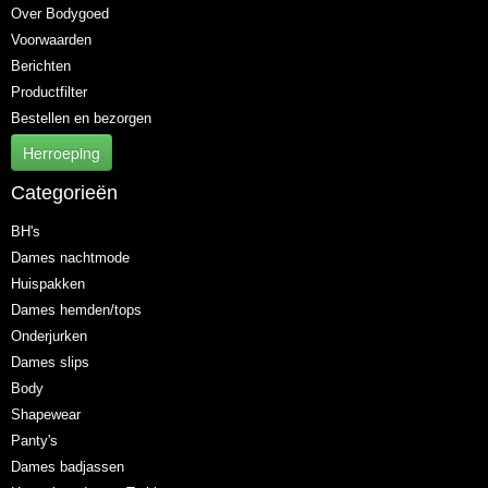
Over Bodygoed
Voorwaarden
Berichten
Productfilter
Bestellen en bezorgen
Herroeping
Categorieën
BH's
Dames nachtmode
Huispakken
Dames hemden/tops
Onderjurken
Dames slips
Body
Shapewear
Panty's
Dames badjassen