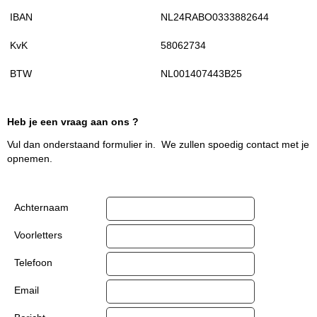
IBAN
NL24RABO0333882644
KvK
58062734
BTW
NL001407443B25
Heb je een vraag aan ons ?
Vul dan onderstaand formulier in. We zullen spoedig contact met je
opnemen.
Achternaam
Voorletters
Telefoon
Email