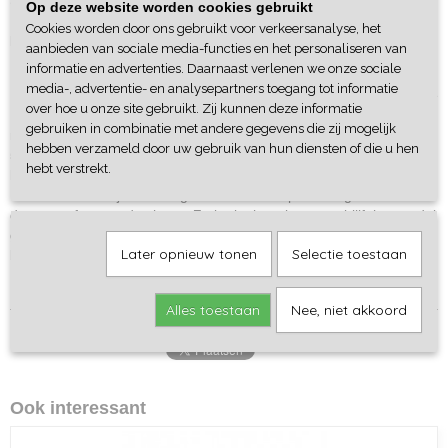
Omschrijving
Op deze website worden cookies gebruikt
32279
Cookies worden door ons gebruikt voor verkeersanalyse, het
EAN code
Dames Ten Cate short 2-pack
aanbieden van sociale media-functies en het personaliseren van
8711665538440
informatie en advertenties. Daarnaast verlenen we onze sociale
media-, advertentie- en analysepartners toegang tot informatie
Basic shorts van ten Cate zijn verpakt per 2 stuks. De shorts van de
over hoe u onze site gebruikt. Zij kunnen deze informatie
Basic collectie zijn rondgebreid, zodat je kunt genieten van een
gebruiken in combinatie met andere gegevens die zij mogelijk
naadloos ontwerp. De shorts zijn vervaardigd met 95% katoen en
hebben verzameld door uw gebruik van hun diensten of die u hen
5% elastaan en bevatten een comfortabel zacht elastiek. Dankzij
hebt verstrekt.
het naadloze ontwerp kan je de shorts dragen onder iedere outfit.
Het badstof kruisje en voorgevormde achterpand zorgen voor extra
draagcomfort van de shorts. Zo kruipt het niet op en blijft het model
goed op de plek zitten. De 2-packs zijn verkrijgbaar in diverse
Later opnieuw tonen
Selectie toestaan
basiskleuren.
Alles toestaan
Nee, niet akkoord
Ook interessant