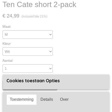
Ten Cate short 2-pack
€ 24,99
(inclusief btw 21%)
Maat
Kleur
Aantal
Cookies toestaan Opties
IN WINKELWAGEN
Toestemming
Details
Over
Specificaties
Productcode